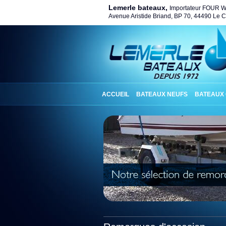
Lemerle bateaux,
Importateur FOUR 
Avenue Aristide Briand, BP 70, 44490 Le Cr
ACCUEIL
BATEAUX NEUFS
BATEAUX