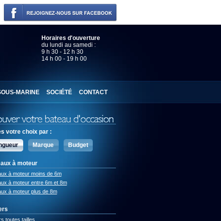
Horaires d'ouverture
du lundi au samedi :
9 h 30 - 12 h 30
14 h 00 - 19 h 00
SOUS-MARINE
SOCIÉTÉ
CONTACT
es votre choix par :
ngueur
Marque
Budget
aux à moteur
aux à moteur moins de 6m
ux à moteur entre 6m et 8m
ux à moteur plus de 8m
ers
rs toutes tailles