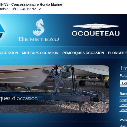
WINNS -
Concessionnaire Honda Marine
oisic - Tél. 02 40 62 92 12
 OCCASION
MOTEURS OCCASION
REMORQUES OCCASION
PLONGÉE 
Fait
Lo
Bate
Bate
Batea
Batea
Voili
Voilie