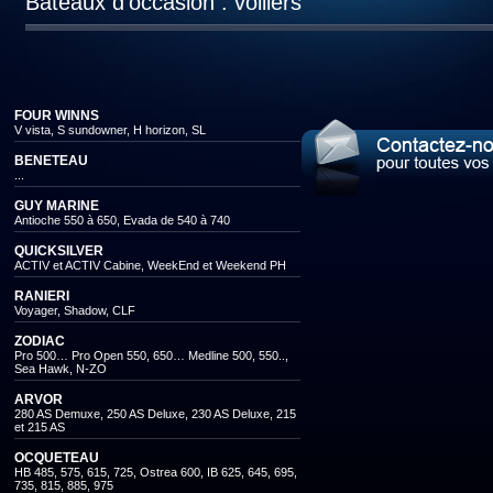
Bateaux d'occasion : voiliers
FOUR WINNS
V vista, S sundowner, H horizon, SL
BENETEAU
...
GUY MARINE
Antioche 550 à 650, Evada de 540 à 740
QUICKSILVER
ACTIV et ACTIV Cabine, WeekEnd et Weekend PH
RANIERI
Voyager, Shadow, CLF
ZODIAC
Pro 500… Pro Open 550, 650… Medline 500, 550..,
Sea Hawk, N-ZO
ARVOR
280 AS Demuxe, 250 AS Deluxe, 230 AS Deluxe, 215
et 215 AS
OCQUETEAU
HB 485, 575, 615, 725, Ostrea 600, IB 625, 645, 695,
735, 815, 885, 975